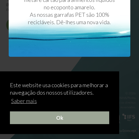
grande profundidade, gota a gota, a água de
no ecoponto amarelo.
nascente, de elevado grau de pureza.
As nossas garrafas PET são 100%
recicláveis. Dê-lhes uma nova vida.
Conheça-nos melhor
Este website usa cookies para melhorar a
navegação dos nossos utilizadores.
© 2026
ETANOR/PENHA/Penha.
Saber mais
Todos os direitos
reservados.
Ok
Criado por: